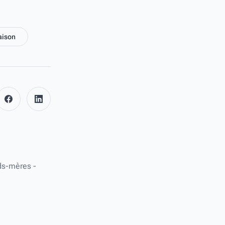
ison
facebook
linkedin
nds-mères -