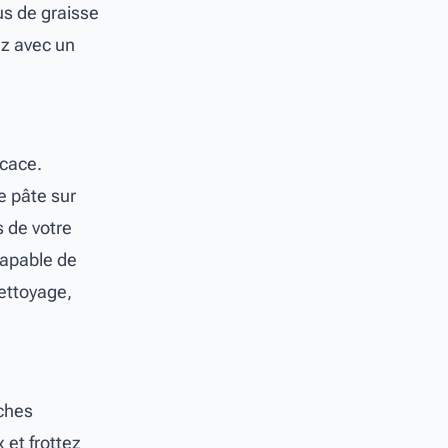
us de graisse
ez avec un
icace.
e pâte sur
 de votre
capable de
nettoyage,
aches
 et frottez