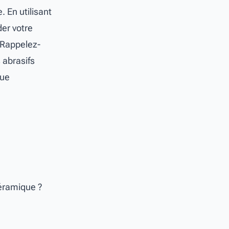
. En utilisant
er votre
 Rappelez-
s abrasifs
que
céramique ?