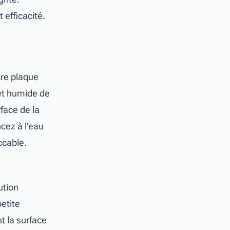
 efficacité.
tre plaque
 et humide de
face de la
ncez à l’eau
ccable.
ution
etite
t la surface