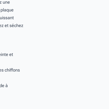
ez une
e plaque
uissant
cez et séchez
inte et
es chiffons
ide à