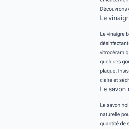
Découvrons e
Le vinaigr
Le vinaigre 
désinfectante
vitrocéramiqu
quelques gout
plaque. Insis
claire et sé
Le savon n
Le savon noi
naturelle po
quantité de 