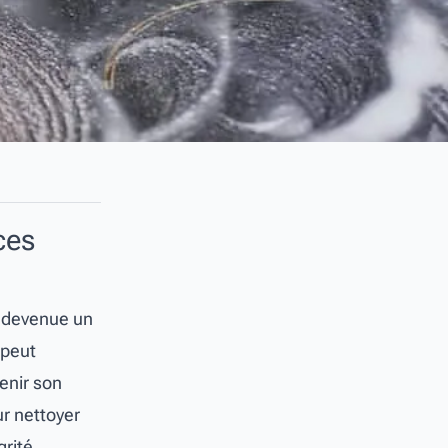
ces
t devenue un
 peut
tenir son
ur nettoyer
rité.