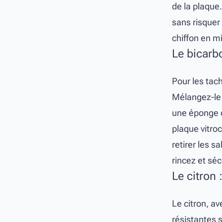
de la plaque
sans risquer
chiffon en mi
Le bicarb
Pour les tac
Mélangez-le 
une éponge d
plaque vitro
retirer les 
rincez et s
Le citron 
Le citron, av
résistantes 