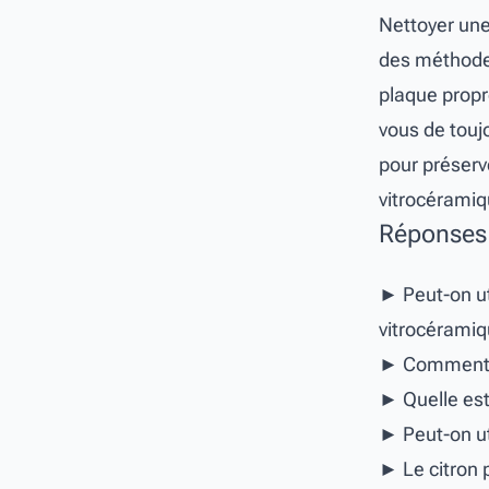
Nettoyer une 
des méthodes
plaque propr
vous de toujo
pour préserve
vitrocérami
Réponses 
Peut-on u
vitrocéramiq
Comment p
Quelle es
Peut-on ut
Le citron