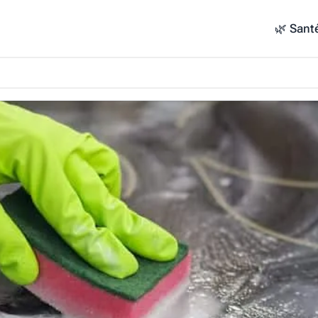
🌿 Sant