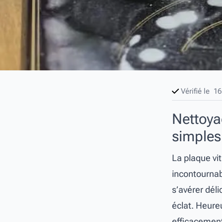
Vérifié le
16
Nettoya
simples 
La plaque vi
incontournab
s’avérer déli
éclat. Heure
efficacement