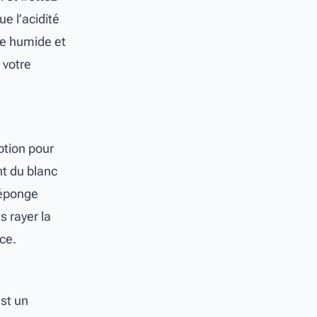
e l’acidité
ge humide et
 votre
ption pour
t du blanc
 éponge
s rayer la
ce.
est un