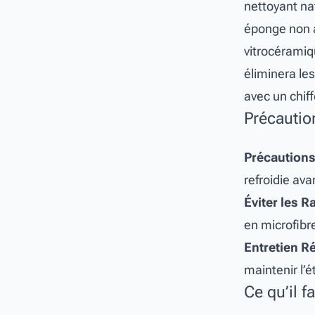
nettoyant nat
éponge non ab
vitrocéramiq
éliminera les
avec un chif
Précautio
Précautions
refroidie av
Éviter les R
en microfibre
Entretien Ré
maintenir l’
Ce qu’il f